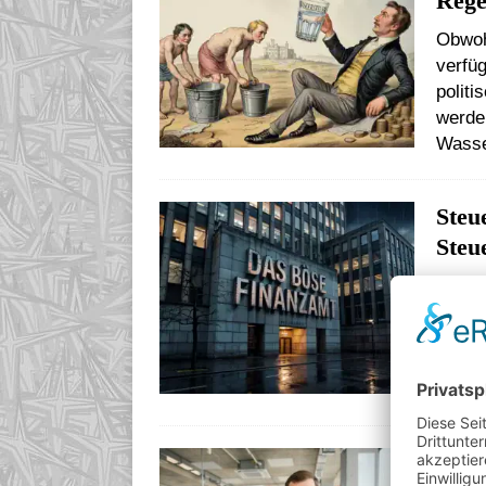
Rege
Obwoh
verfüg
politi
werde
Wasse
Steu
Steu
Der Mi
Wirtsc
mittl
Handw
Start
Rück