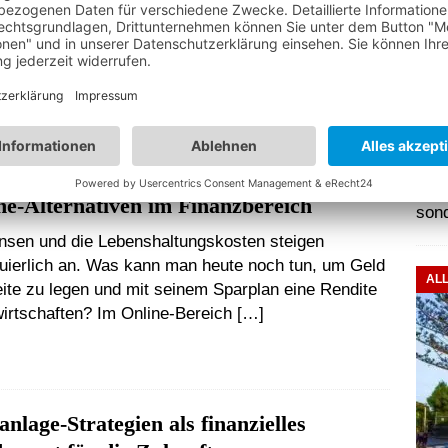
elstand
 mittelständische Unternehmen in Deutschland fühlen
Dig
von den aktuellen Rückzahlungsforderungen im Zuge
Sof
rona-Hilfen „getäuscht“ oder überrumpelt.
rgrund ist, dass den Betrieben im ersten Lockdown
Die 
umfangreiche Soforthilfen gewährt
[…]
Unt
sic
steh
ne-Alternativen im Finanzbereich
son
insen und die Lebenshaltungskosten steigen
nuierlich an. Was kann man heute noch tun, um Geld
AL
eite zu legen und mit seinem Sparplan eine Rendite
wirtschaften? Im Online-Bereich
[…]
anlage-Strategien als finanzielles