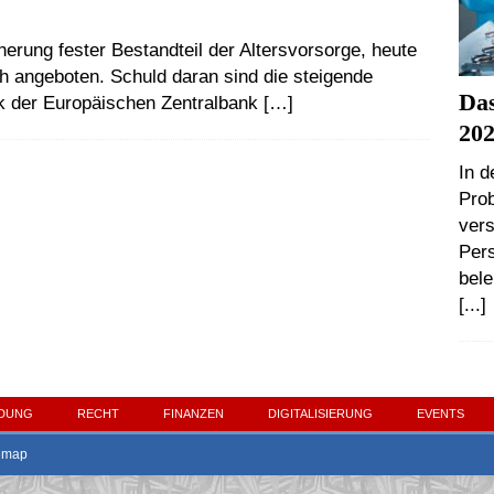
erung fester Bestandteil der Altersvorsorge, heute
h angeboten. Schuld daran sind die steigende
Das
itik der Europäischen Zentralbank
[…]
20
In d
Pro
vers
Pers
bele
[...]
LDUNG
RECHT
FINANZEN
DIGITALISIERUNG
EVENTS
emap