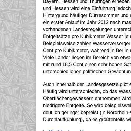
Bayern, Hessen und Thüringen erheben d
und Hessen wird eine Einführung jedoch
Hintergrund häufiger Dürresommer und 
ein erster Anlauf im Jahr 2012 nach ma
vorhandenen Landesregelungen unterschei
Entgeltsätze pro Kubikmeter Wasser j
Beispielsweise zahlen Wasserversorger
Cent pro Kubikmeter, während in Berlin 
Viele Länder liegen im Bereich von etw
mit rund 18,5 Cent einen sehr hohen Sat
unterschiedlichen politischen Gewichtu
Auch innerhalb der Landesgesetze gibt 
Häufig wird unterschieden, ob das Was
Oberflächengewässern entnommen wird. 
niedrigere Entgelte. So wird beispielsw
deutlich geringer bepreist (in Nordrhei
Durchlaufkühlung), da es größtenteils wi