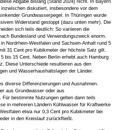
iese Abgabe bislang (Stand 2024) nicht. In Bayern
 inzwischen diskutiert, insbesondere vor dem
sinkender Grundwasserpegel. In Thüringen wurde
ssivem Widerstand gestoppt (dazu unten mehr). Die
den sich teils deutlich: So variieren die
e nach Bundesland und Verwendungszweck enorm.
 in Nordrhein-Westfalen und Sachsen-Anhalt rund 5
mit 31 Cent pro Kubikmeter der höchste Satz gilt.
a 5 bis 15 Cent. Neben Berlin erhebt auch Hamburg
z. Diese Unterschiede resultieren aus den
ngen und Wasserhaushaltslagen der Länder.
es diverse Differenzierungen und Ausnahmen.
ser aus Grundwasser oder aus
Für bestimmte Nutzungen gelten dann teils
eise in mehreren Ländern Kühlwasser für Kraftwerke
n-Westfalen etwa nur 0,3 Cent pro Kubikmeter bei
eder in den Kreislauf zurückfließt.