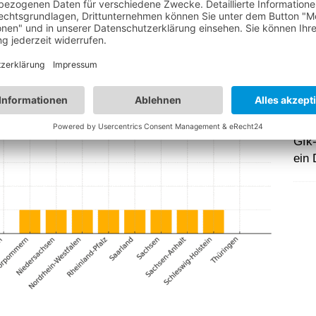
 finanzieren, andererseits sollten Nutzer durch
mit Wasser angehalten werden – ein typisches
m.
Bel
Stra
nach
Gfk-
ein 