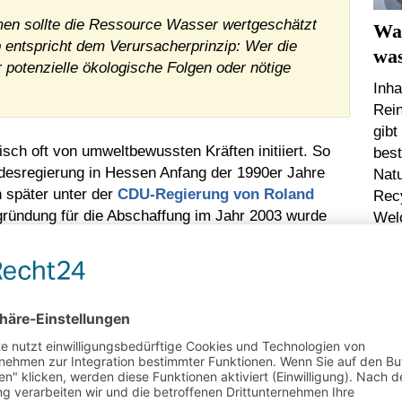
en sollte die Ressource Wasser wertgeschätzt
Was
 entspricht dem Verursacherprinzip: Wer die
was
 potenzielle ökologische Folgen oder nötige
Inha
Rei
gibt
ch oft von umweltbewussten Kräften initiiert. So
bes
ndesregierung in Hessen Anfang der 1990er Jahre
Nat
 später unter der
CDU-Regierung von Roland
Rec
gründung für die Abschaffung im Jahr 2003 wurde
Wel
en. Es wurde befürchtet, dass es zu
heimischen Betriebe gegenüber Standorten in
AL
en könnte. Dieses Auf und Ab in Hessen zeigt
e Geschichte der Wassersteuer. In anderen Ländern
n. Bis Ende der 2000er Jahre hatten schließlich die
t eingeführt.
effekt:
Einerseits sollten Mehreinnahmen generiert