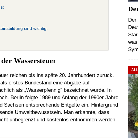
s:
Der
Der 
Deu
insbildung sind wichtig.
Stär
was 
Sym
 der Wassersteuer
AL
er reichen bis ins späte 20. Jahrhundert zurück.
als erstes Bundesland eine Abgabe auf
hlich als „Wasserpfennig“ bezeichnet wurde. In
ch. Berlin folgte 1989 und Anfang der 1990er Jahre
d Sachsen entsprechende Entgelte ein. Hintergrund
hsende Umweltbewusstsein. Man erkannte, dass
 nicht unbegrenzt und kostenlos entnommen werden