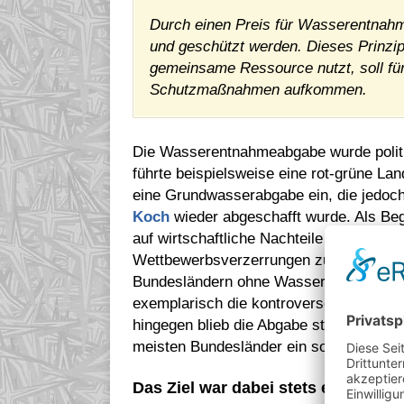
Durch einen Preis für Wasserentnahm
und geschützt werden. Dieses Prinzip
gemeinsame Ressource nutzt, soll für
Schutzmaßnahmen aufkommen.
Die Wasserentnahmeabgabe wurde politis
führte beispielsweise eine rot-grüne La
eine Grundwasserabgabe ein, die jedoch
Koch
wieder abgeschafft wurde. Als Be
auf wirtschaftliche Nachteile hingewies
Wettbewerbsverzerrungen zulasten der 
Bundesländern ohne Wasserabgabe komm
exemplarisch die kontroverse politisch
hingegen blieb die Abgabe stabil bestehe
meisten Bundesländer ein solches Entgel
Das Ziel war dabei stets ein Doppel