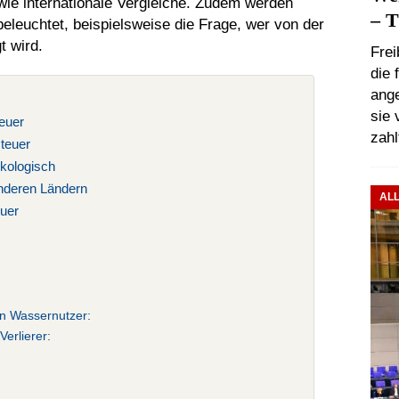
wie internationale Vergleiche. Zudem werden
– T
beleuchtet, beispielsweise die Frage, wer von der
t wird.
Frei
die 
ang
sie
euer
zahl
teuer
ökologisch
anderen Ländern
AL
euer
en Wassernutzer:
Verlierer: