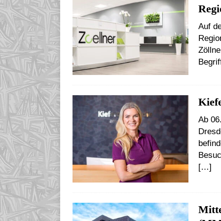
Regi
Auf d
Regio
Zöllne
Begrif
Kief
Ab 06.
Dresd
befind
Besuc
[…]
Mitt