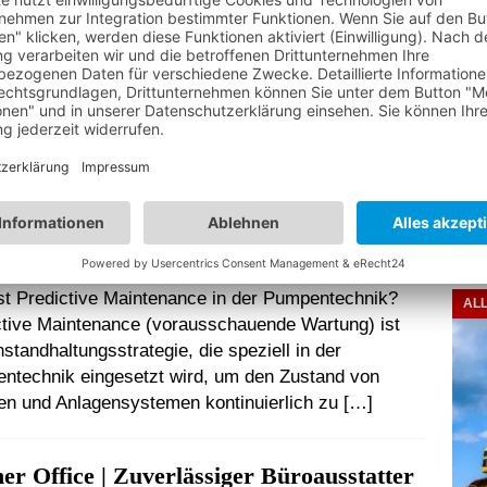
er Immobilie zum Objekt der Begierde Home Staging
Dig
 das Zauberwort und „Wohnessenz“ zeigt, wie es
 Für Wohnessenz steht Sindy Reiss, die mit Home
Sof
ng ein erfolgreiches Konzept
[…]
Die 
Unt
sic
ictive Maintenance in der
steh
entechnik – Wie hilft es, Ausfälle zu
son
eiden?
st Predictive Maintenance in der Pumpentechnik?
AL
ctive Maintenance (vorausschauende Wartung) ist
nstandhaltungsstrategie, die speziell in der
ntechnik eingesetzt wird, um den Zustand von
n und Anlagensystemen kontinuierlich zu
[…]
ner Office | Zuverlässiger Büroausstatter