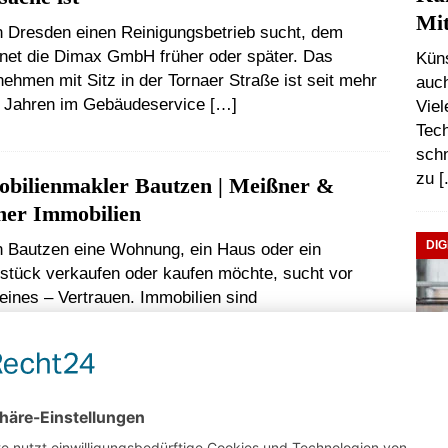
Mit
n Dresden einen Reinigungsbetrieb sucht, dem
net die Dimax GmbH früher oder später. Das
Küns
ehmen mit Sitz in der Tornaer Straße ist seit mehr
auc
0 Jahren im Gebäudeservice
[…]
Vie
Tech
schn
zu
[
bilienmakler Bautzen | Meißner &
ner Immobilien
DIG
n Bautzen eine Wohnung, ein Haus oder ein
stück verkaufen oder kaufen möchte, sucht vor
eines – Vertrauen. Immobilien sind
sentscheidungen. Und gerade in einer Region wie
zen
[…]
e Staging Dresden mit WOHNESSENZ
y Reiss