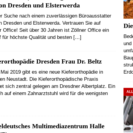
on Dresden und Elsterwerda
er Suche nach einem zuverlässigen Büroausstatter
n Dresden und Elsterwerda. Vertrauen Sie auf
Die
r Office! Seit über 30 Jahren ist Zöllner Office ein
Bede
f für höchste Qualität und besten
[…]
und 
umfa
Baup
erorthopädie Dresden Frau Dr. Beltz
stru
Erd
Mai 2019 gibt es eine neue Kieferorthopädie in
en Neustadt. Die Kieferorthopädische Praxis
et sich zentral gelegen am Dresdner Albertplatz. Ein
AL
h auf einem Zahnarztstuhl wird für die wenigsten
eldeutsches Multimediazentrum Halle