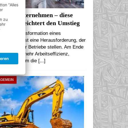
itales Unternehmen – diese
tware erleichtert den Umstieg
digitale Transformation eines
ernehmens ist eine Herausforderung, der
h immer mehr Betriebe stellen. Am Ende
t nicht nur mehr Arbeitseffizienz,
dern vor allem die
[...]
LGEMEIN