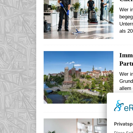
Wer i
begeg
Untern
als 2
Immo
Part
Wer i
Grund
allem 
Leben
Baut
Hom
Sind