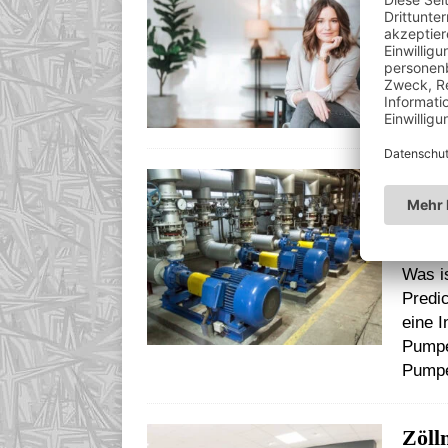
Von d
heißt
geht.
Stagi
Pred
Pump
verm
Was i
Predi
eine I
Pumpe
Pumpe
Zöll