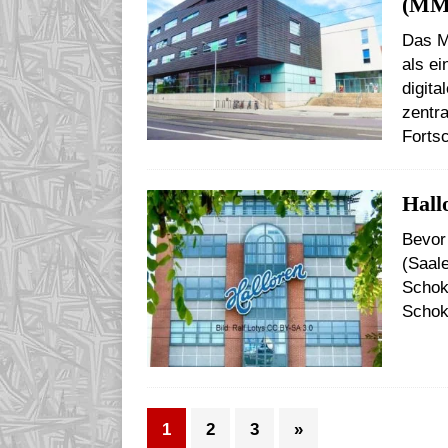
(MM
Das M
als ei
digita
zentr
Fortsc
Hall
Bevor 
(Saale
Schok
Schok
1
2
3
»