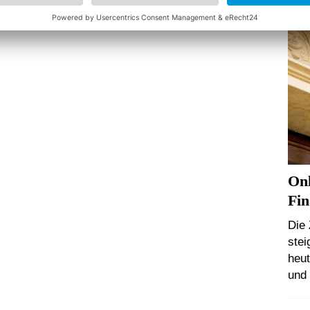
FI
Onl
Fin
Die
stei
heut
und