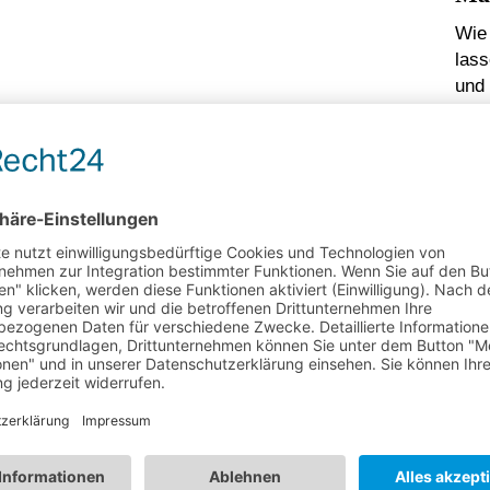
Wie
lass
und
dass
meh
WE
Lo
Vo
Der 
auch
Ber
Auf
ein