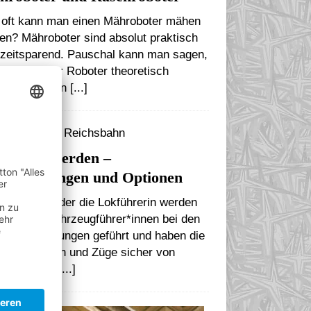
 oft kann man einen Mähroboter mähen
en? Mähroboter sind absolut praktisch
 zeitsparend. Pauschal kann man sagen,
 ein solcher Roboter theoretisch
rere Stunden
[...]
ITERBILDUNG
kführer werden –
raussetzungen und Optionen
Lokführer oder die Lokführerin werden
 als Triebfahrzeugführer*innen bei den
ufsbezeichnungen geführt und haben die
gabe, Bahnen und Züge sicher von
em Ort zum
[...]