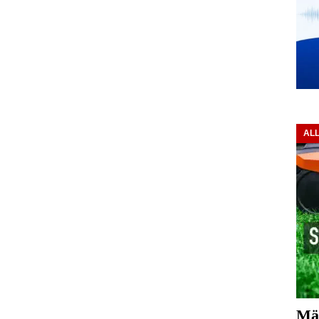
AL
Mä