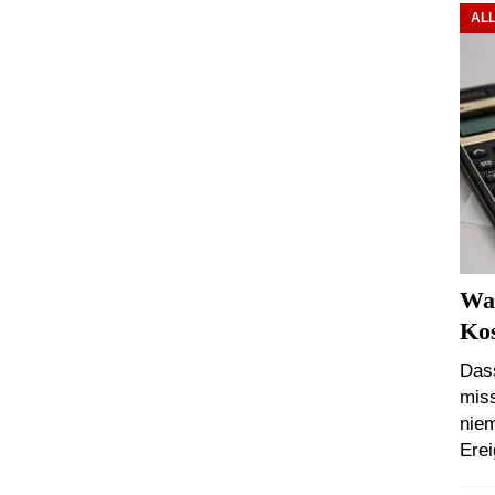
AL
Was
Ko
Dass
miss
niem
Ere