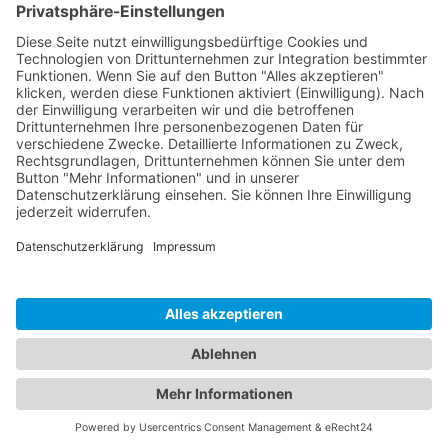
Bilder von der ITB Berlin
BVAT e.V. warnt vor Nachteilen ungenügender
Instandsetzung
Essen auf Rädern – Strukturen, Anbieter und
Qualitätsunterschiede
Impressum | Datenschutz |
Magazine & Webseiten
|
Sitemap