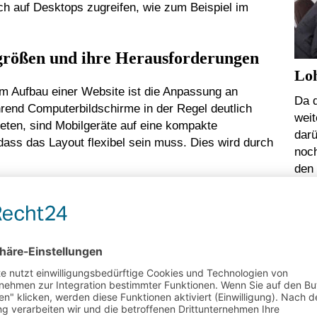
h auf Desktops zugreifen, wie zum Beispiel im
größen und ihre Herausforderungen
Loh
m Aufbau einer Website ist die Anpassung an
Da 
rend Computerbildschirme in der Regel deutlich
weit
ieten, sind Mobilgeräte auf eine kompakte
darü
dass das Layout flexibel sein muss. Dies wird durch
noch
de
s die Website auf allen Geräten gut aussieht, indem
ildschirmgröße anpassen. Texte, Bilder und andere
WE
ie auch auf kleinen Bildschirmen gut lesbar und
auf sogenannte Breakpoints zu achten – das sind
sich das Layout ändern sollte, um die optimale
Übersicht auf allen Geräten