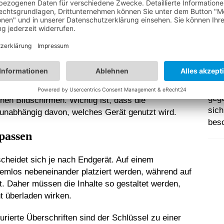
tandteil jeder Website und muss sowohl auf
cht zugänglich sein. Auf großen Bildschirmen sind
roblem. Auf Smartphones jedoch kann zu viel
en.
Bra
Bra
r-Menüs”, bei denen die Navigationspunkte hinter
wich
darf geöffnet werden kann. Dies schafft Platz und
gege
inen Bildschirmen. Wichtig ist, dass die
sic
, unabhängig davon, welches Gerät genutzt wird.
bes
passen
scheidet sich je nach Endgerät. Auf einem
lemlos nebeneinander platziert werden, während auf
. Daher müssen die Inhalte so gestaltet werden,
ht überladen wirken.
urierte Überschriften sind der Schlüssel zu einer