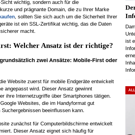
Sicht wichtig, sondern auch für die
De
kurze und prägnante Domain, die zu Ihrer Marke
Inf
kaufen
, sollten Sie sich auch um die Sicherheit Ihrer
äte ist ein SSL-Zertifikat wichtig, das die Daten
Dami
 sicherer macht.
Unt
ist 
rst: Welcher Ansatz ist der richtige?
Info
erne
grundsätzlich zwei Ansätze: Mobile-First oder
Inha
Info
die Website zuerst für mobile Endgeräte entwickelt
me angepasst wird. Dieser Ansatz gewinnt
AL
 ihre Internetzugriffe über Smartphones tätigen.
oogle Websites, die im Handyformat gut
en Suchergebnissen beeinflussen kann.
site zunächst für Computerbildschirme entwickelt
iert. Dieser Ansatz eignet sich häufig für