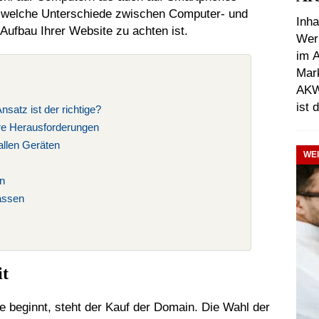
ie, welche Unterschiede zwischen Computer- und
Inha
ufbau Ihrer Website zu achten ist.
Wer
im A
Mark
AKWV
ist 
nsatz ist der richtige?
hre Herausforderungen
allen Geräten
WE
en
assen
it
e beginnt, steht der Kauf der Domain. Die Wahl der