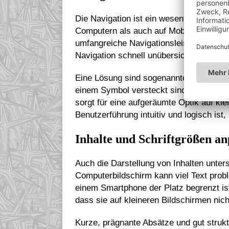
Die Navigation ist ein wesentlicher Bes
Computern als auch auf Mobilgeräten lei
umfangreiche Navigationsleisten kein P
Navigation schnell unübersichtlich werd
Eine Lösung sind sogenannte “Hamburge
einem Symbol versteckt sind, das bei Be
sorgt für eine aufgeräumte Optik auf kle
Benutzerführung intuitiv und logisch ist
Inhalte und Schriftgrößen an
Auch die Darstellung von Inhalten unter
Computerbildschirm kann viel Text prob
einem Smartphone der Platz begrenzt ist
dass sie auf kleineren Bildschirmen nic
Kurze, prägnante Absätze und gut strukt