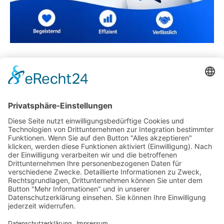
Ein Traum am Meer: Ein Ferienhäuschen an Ost-
oder Nordsee
Dimax GmbH aus Dresden: Wenn Sauberkeit
Chefsache ist
Welche KI-Förderungen KMU 2026 nutzen können