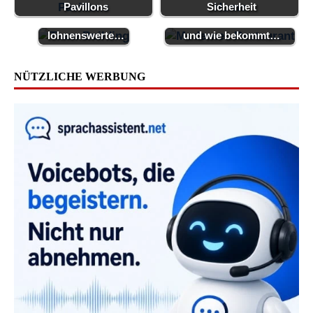
Teambuilding für
Was ist eine
Pavillons
Sicherheit
Unternehmen eine
Gaststättenkonzession
lohnenswerte…
und wie bekommt…
NÜTZLICHE WERBUNG