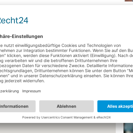
Hal
Hal
Bevo
Scho
besc
Info
Inha
Sch
WE
Universität Eichstätt-Ingolstadt