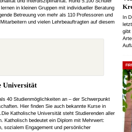
nalität und Interdisziplinarität. Rund 5.100 Schüler
Kre
lernen in kleinen Gruppen mit individueller Beratung
agende Betreuung von mehr als 110 Professoren und
In D
Mitarbeitern und vielen Lehrbeauftragten auf diesem
letz
gib
Arte
Aufl
FI
 Universität
 als 40 Studienmöglichkeiten an – der Schwerpunkt
schaften. Hier finden Sie auch bekannte Kurse in
Die Katholische Universität steht Studierenden aller
. Katholisch bedeutet ein Diplom mit Mehrwert:
n, sozialem Engagement und persönlicher