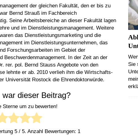
management der gleichen Fakultät, den er bis zu
 war Bernd Strauß im Fachbereich
tig. Seine Arbeitsbereiche an dieser Fakultät lagen
slehre und im Dienstleistungsmanagement. Weitere
waren das Dienstleistungsmarketing und die
Abl
management im Dienstleistungsunternehmen, das
Un
nd Forschungsarbeiten im Gebiet der
Wen
nd Beschwerdenmanagement. In der Zeit an der
Sie 
r. rer. pol. Bernd Stauss Angebote von den
Unt
 lehnte er ab. 2010 verlieh ihm die Wirtschafts-
mein
er Universität Rostock die Ehrendoktorwürde.
erkl
h war dieser Beitrag?
ie Sterne um zu bewerten!
ertung
5
/ 5. Anzahl Bewertungen:
1