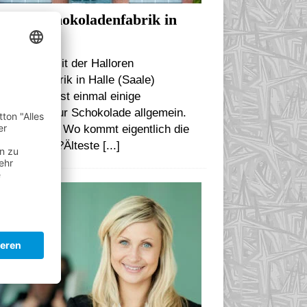
loren Schokoladenfabrik in
le (Saale)
r wir uns mit der Halloren
koladenfabrik in Halle (Saale)
häftigen, erst einmal einige
rmationen zur Schokolade allgemein.
ltsübersicht Wo kommt eigentlich die
okolade her?Älteste
[...]
ITERBILDUNG