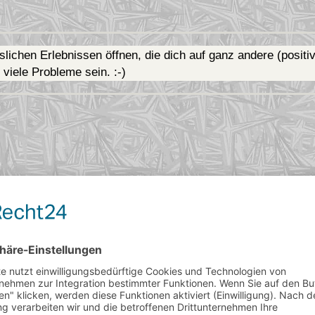
lichen Erlebnissen öffnen, die dich auf ganz andere (positi
viele Probleme sein. :-)
ee?
Nicht unbedingt. Es kommt auf deine persönliche finanziel
kzahlen?
Ja, bei den meisten Kreditinstituten ist eine vorze
dit im Durchschnitt?
Die Zinssätze variieren stark je nac
von der Bank?
Ja, zum Beispiel Urlaubsratenzahlung direkt