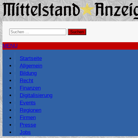
Suchen
nach:
MENU
Startseite
Allgemein
Bildung
Recht
Finanzen
Digitalisierung
Events
Regionen
Firmen
Presse
Jobs