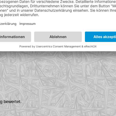
planen, um einen Kredit zu vermeiden?
Beginne früh m
ngeboten.
g bewertet.
Erfahre alles über
die Kofferserie von