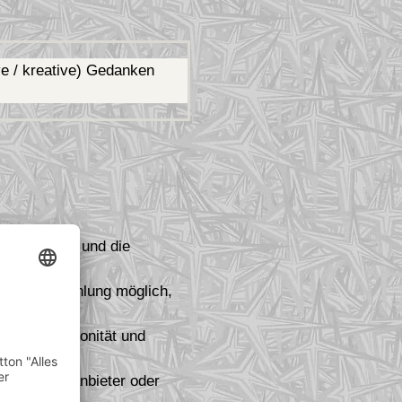
ve / kreative) Gedanken
le Situation und die
itige Rückzahlung möglich,
h Anbieter, Bonität und
 beim Reiseanbieter oder