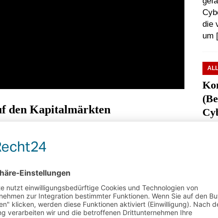
gef
Cybe
die 
um
AL
Kon
(Be
uf den Kapitalmärkten
Cyb
Inha
ko bestimmter Schuldtitel und der Kreditnehmer. Auf
Übe
ntur eine unabhängige Bewertung der
Ang
erschreibungen an, die von Regierungen und
sind
Anleiheemittenten erhalten Ratings von einer oder
Arbe
Cyb
nanztransaktionen verwendet. Ratingagenturen
, der dem Wertpapier zugrunde liegt und auf die