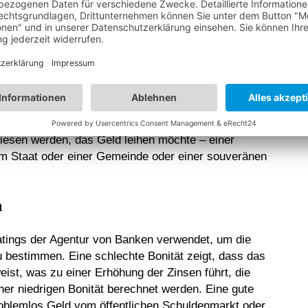
rtung strukturierter Finanzprodukte. Die Emittenten
ngagenturen, um sie nicht nur zu bewerten, sondern
en.
teilung der Kreditwürdigkeit eines Kreditnehmers im
immte Schuld oder finanzielle Verpflichtung. Eine
esen werden, das Geld leihen möchte – einer
m Staat oder einer Gemeinde oder einer souveränen
n
tings der Agentur von Banken verwendet, um die
u bestimmen. Eine schlechte Bonität zeigt, dass das
ist, was zu einer Erhöhung der Zinsen führt, die
er niedrigen Bonität berechnet werden. Eine gute
roblemlos Geld vom öffentlichen Schuldenmarkt oder