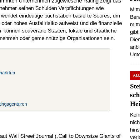
stimmten Unternehmen zugewiesene Rating zeigt das
itnehmer seinen Schulden Verpflichtungen wie
Mitt
rwendet eindeutige buchstaben basierte Scores, um
Bera
oder hohes Ausfallrisiko aufweist und die finanzielle
mit
er können souveräne Staaten, lokale und staatliche
gib
rnehmen oder gemeinnützige Organisationen sein.
Dien
anbi
Unt
lmärkten
AL
Ste
sch
Hei
atingagenturen
Kein
nic
hins
aut Wall Street Journal („Call to Downsize Giants of
verl