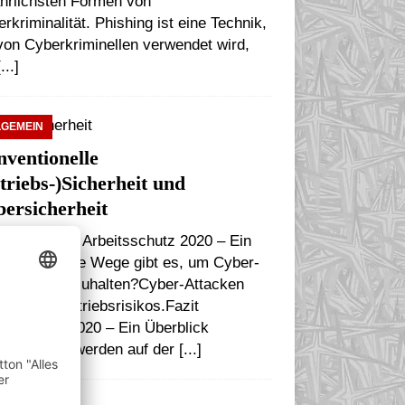
ährlichsten Formen von
rkriminalität. Phishing ist eine Technik,
von Cyberkriminellen verwendet wird,
[...]
LGEMEIN
ventionelle
triebs-)Sicherheit und
ersicherheit
ltsübersicht Arbeitsschutz 2020 – Ein
rblickWelche Wege gibt es, um Cyber-
riffen standzuhalten?Cyber-Attacken
 Teil des Betriebsrisikos.Fazit
itsschutz 2020 – Ein Überblick
erattacken werden auf der
[...]