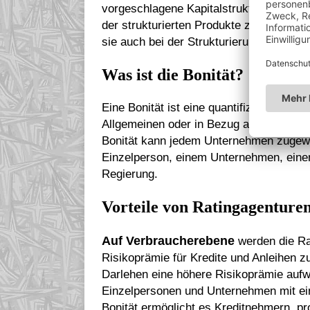
vorgeschlagene Kapitalstruktur zur Bewe
der strukturierten Produkte zahlen Rati
sie auch bei der Strukturierung zu berat
Was ist die Bonität?
Eine Bonität ist eine quantifizierte Beur
Allgemeinen oder in Bezug auf eine best
Bonität kann jedem Unternehmen zugewi
Einzelperson, einem Unternehmen, eine
Regierung.
Vorteile von Ratingagenture
Auf Verbraucherebene
werden die Ra
Risikoprämie für Kredite und Anleihen z
Darlehen eine höhere Risikoprämie aufwe
Einzelpersonen und Unternehmen mit ein
Bonität ermöglicht es Kreditnehmern, p