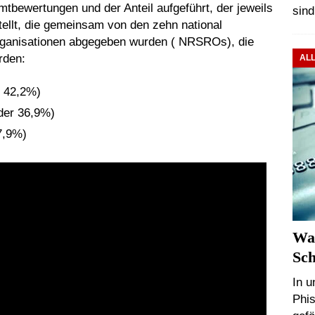
mtbewertungen und der Anteil aufgeführt, der jeweils
sind
tellt, die gemeinsam von den zehn national
rganisationen abgegeben wurden ( NRSROs), die
rden:
AL
r 42,2%)
der 36,9%)
7,9%)
Was
Sc
In u
Phis